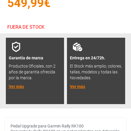
549,99€
FUERA DE STOCK
Garantía de marca
Entrega en 24/72h.
Productos Oficiales, con 2
El Stock más amplio, colores,
años de garantía ofrecida
tallas, modelos y todas las
por la marca.
Novedades.
Ver más
Ver más
Pedal Upgrade para Garmin Rally RK100