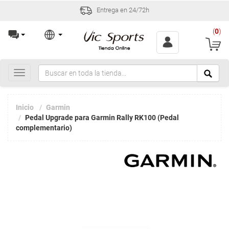
Entrega en 24/72h
(
0
)
Toggle
navigation
Inicio
Garmin
Pedal Upgrade para Garmin Rally RK100 (Pedal
complementario)