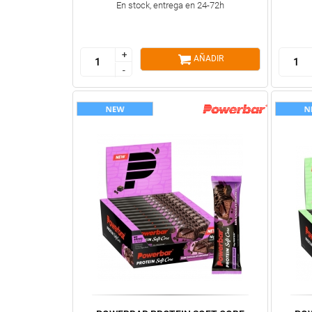
En stock, entrega en 24-72h
+
+
AÑADIR
-
-