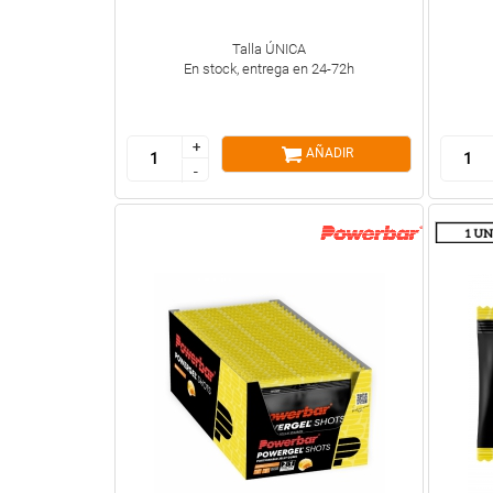
Talla ÚNICA
En stock, entrega en 24-72h
+
+
AÑADIR
-
-