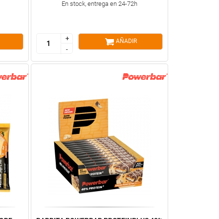
En stock, entrega en 24-72h
+
+
AÑADIR
-
-