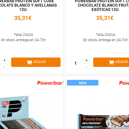
ERBAR PROTEIN SOFT CORE
POWERBAR PROTEIN SOFT 
OLATE BLANCO Y AVELLANAS
CHOCOLATE BLANCO FRUT
12U.
EXÓTICAS 12U.
35,31€
35,31€
Talla ÚNICA
Talla ÚNICA
En stock, entrega en 24-72h
En stock, entrega en 24-72h
+
+
+
+
AÑADIR
AÑADIR
-
-
-
-