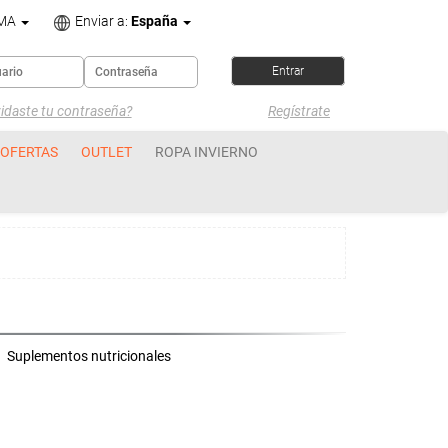
OMA
Enviar a:
España
idaste tu contraseña?
Regístrate
OFERTAS
OUTLET
ROPA INVIERNO
Suplementos nutricionales