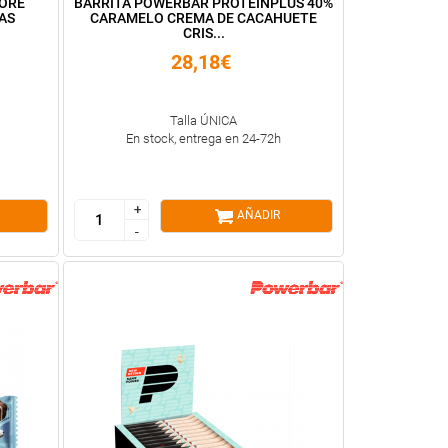
CORE
BARRITA POWERBAR PROTEINPLUS 40%
AS
CARAMELO CREMA DE CACAHUETE
CRIS...
28,18€
Talla ÚNICA
En stock, entrega en 24-72h
+
+
AÑADIR
-
-