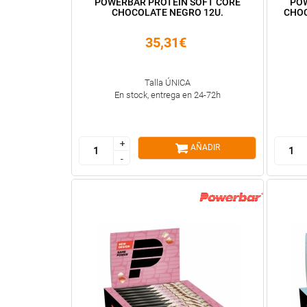
POWERBAR PROTEIN SOFT CORE
POW
CHOCOLATE NEGRO 12U.
CHOC
35,31€
Talla ÚNICA
En stock, entrega en 24-72h
+
+
AÑADIR
-
-