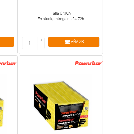
Talla ÚNICA
En stock, entrega en 24-72h
+
+
AÑADIR
-
-