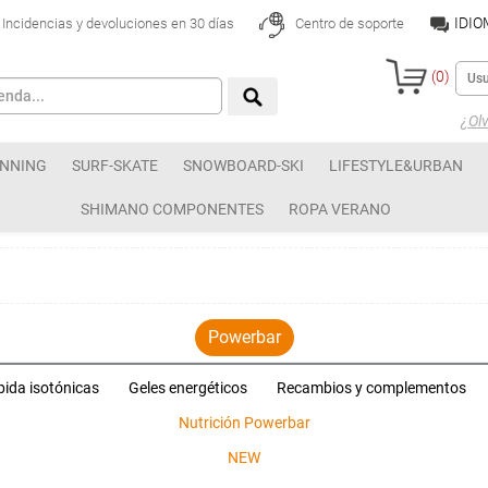
IDI
Incidencias y devoluciones en 30 días
Centro de soporte
(
0
)
¿Olv
NNING
SURF-SKATE
SNOWBOARD-SKI
LIFESTYLE&URBAN
SHIMANO COMPONENTES
ROPA VERANO
Powerbar
bida isotónicas
Geles energéticos
Recambios y complementos
Nutrición Powerbar
NEW