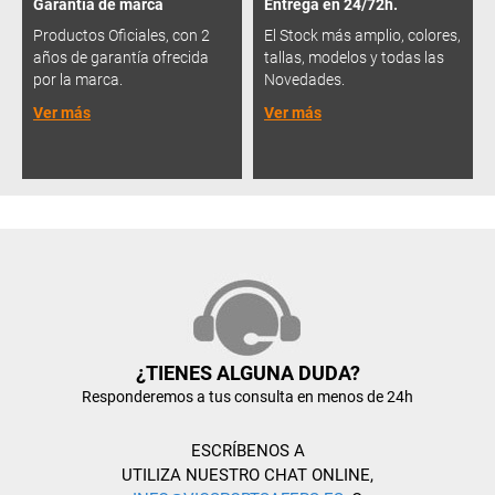
Garantía de marca
Entrega en 24/72h.
Productos Oficiales, con 2
El Stock más amplio, colores,
años de garantía ofrecida
tallas, modelos y todas las
por la marca.
Novedades.
Ver más
Ver más
¿TIENES ALGUNA DUDA?
Responderemos a tus consulta en menos de 24h
ESCRÍBENOS A
UTILIZA NUESTRO CHAT ONLINE,