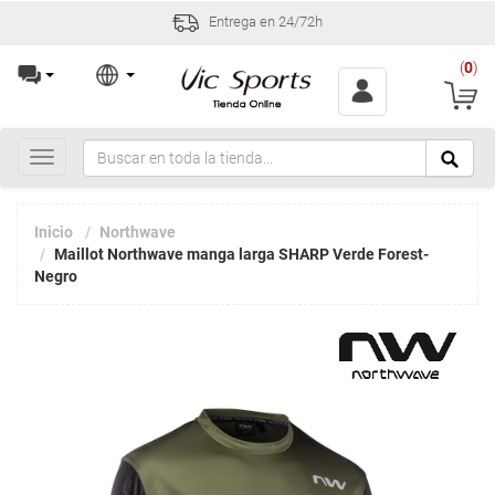
Entrega en 24/72h
(
0
)
Toggle
navigation
Inicio
Northwave
Maillot Northwave manga larga SHARP Verde Forest-
Negro