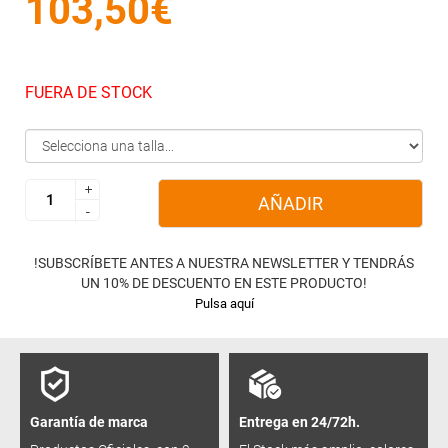
103,50€
FUERA DE STOCK
+
+
AÑADIR
-
-
!SUBSCRÍBETE ANTES A NUESTRA NEWSLETTER Y TENDRÁS
UN 10% DE DESCUENTO EN ESTE PRODUCTO!
Pulsa aquí
Garantía de marca
Entrega en 24/72h.