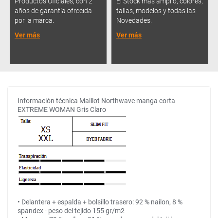
Productos Oficiales, con 2
El Stock más amplio, colores,
años de garantía ofrecida
tallas, modelos y todas las
por la marca.
Novedades.
Ver más
Ver más
Información técnica Maillot Northwave manga corta
EXTREME WOMAN Gris Claro
• Delantera + espalda + bolsillo trasero: 92 % nailon, 8 %
spandex - peso del tejido 155 gr/m2