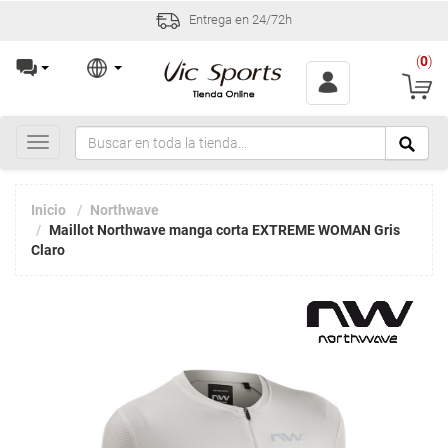
Entrega en 24/72h
(
0
)
Toggle
navigation
Inicio
Northwave
Maillot Northwave manga corta EXTREME WOMAN Gris
Claro