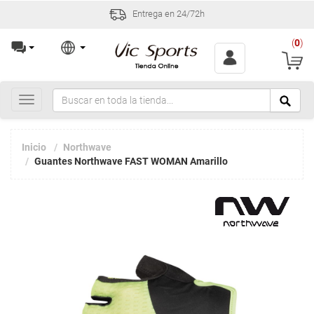
Entrega en 24/72h
(
0
)
Toggle
navigation
Inicio
Northwave
Guantes Northwave FAST WOMAN Amarillo