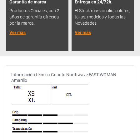
Garantía de marca
Entrega en 24/72h.
Productos Oficiales, con 2
El Stock más amplio, colores,
años de garantía ofrecida
tallas, modelos y todas las
por la marca.
Novedades.
Ver más
Ver más
Información técnica Guante Northwave FAST WOMAN
Amarillo