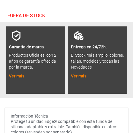
FUERA DE STOCK
Garantía de marca
Entrega en 24/72h.
Productos Oficiales, con 2
El Stock más amplio, colores,
años de garantía ofrecida
tallas, modelos y todas las
por la marca.
Novedades.
Ver más
Ver más
Información Técnica
Protege tu unidad Edge® compatible con esta funda de
silicona adaptable y extraíble. También disponible en otros
colores (se venden por separado).