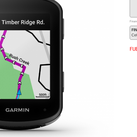
Finan
FI
Ce
FU