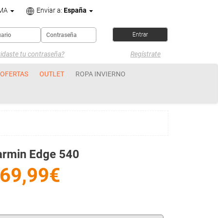
OMA
Enviar a:
España
idaste tu contraseña?
Regístrate
OFERTAS
OUTLET
ROPA INVIERNO
armin Edge 540
69,99€