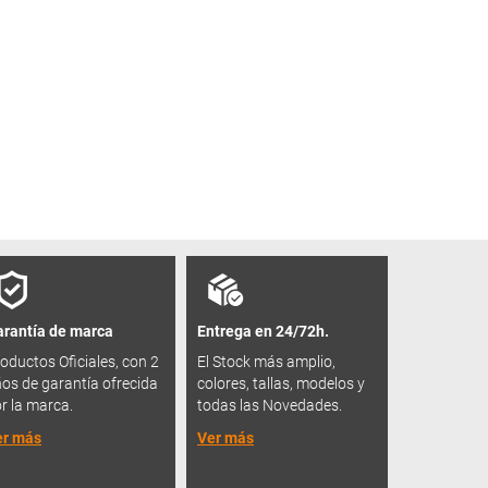
rantía de marca
Entrega en 24/72h.
oductos Oficiales, con 2
El Stock más amplio,
os de garantía ofrecida
colores, tallas, modelos y
r la marca.
todas las Novedades.
er más
Ver más