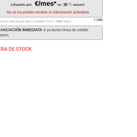
€/mes*
Llévatelo por
en
meses!
No se ha podido mostrar la información solicitada
+
info
ciación ofrecida por Banco Cetelem S.A.U.
Válido hasta
NANCIACIÓN INMEDIATA
si ya tienes línea de crédito
telem
ERA DE STOCK