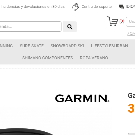
IDI
Incidencias y devoluciones en 30 días
Centro de soporte
(
0
)
¿Olv
NNING
SURF-SKATE
SNOWBOARD-SKI
LIFESTYLE&URBAN
SHIMANO COMPONENTES
ROPA VERANO
G
3