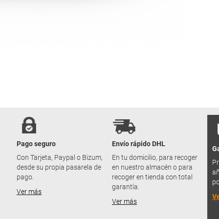
Pago seguro
Envío rápido DHL
Ga
u
Con Tarjeta, Paypal o Bizum,
En tu domicilio, para recoger
Pr
desde su propia pasarela de
en nuestro almacén o para
añ
pago.
recoger en tienda con total
po
garantía.
Ver más
V
Ver más