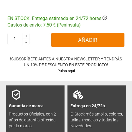
EN STOCK. Entrega estimada en 24/72 horas
Gastos de envío: 7,50 € (Península)
+
+
AÑADIR
-
-
!SUBSCRÍBETE ANTES A NUESTRA NEWSLETTER Y TENDRÁS
UN 10% DE DESCUENTO EN ESTE PRODUCTO!
Pulsa aquí
Garantía de marca
Entrega en 24/72h.
Productos Oficiales, con 2
El Stock más amplio, colores,
años de garantía ofrecida
tallas, modelos y todas las
por la marca.
Novedades.