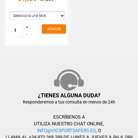
+
+
AÑADIR
-
-
¿TIENES ALGUNA DUDA?
Responderemos a tus consulta en menos de 24h
ESCRÍBENOS A
UTILIZA NUESTRO CHAT ONLINE,
INFO@VICSPORTSAFERS.ES
, O
LLAMA AL +34 972 268 299 DE LUNES A JUEVES A 9H A 18H