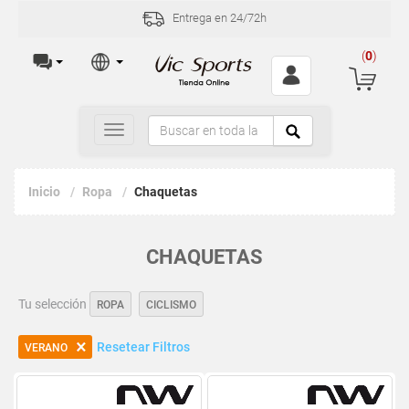
Entrega en 24/72h
(
0
)
Toggle
navigation
Inicio
Ropa
Chaquetas
CHAQUETAS
Tu selección
ROPA
CICLISMO
Resetear Filtros
VERANO