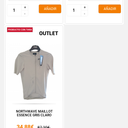
+
+
+
+
AÑADIR
AÑADIR
-
-
-
-
NORTHWAVE MAILLOT
ESSENCE GRIS CLARO
34,88€
87,20€