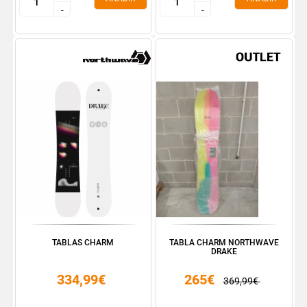
-
-
-
-
TABLAS CHARM
TABLA CHARM NORTHWAVE
DRAKE
334,99€
265€
369,99€