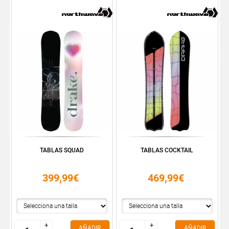
TABLAS SQUAD
TABLAS COCKTAIL
399,99€
469,99€
+
+
+
+
AÑADIR
AÑADIR