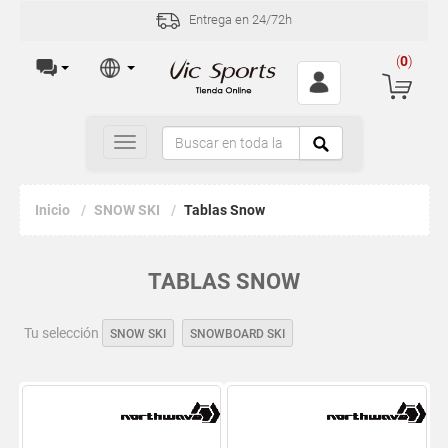
Entrega en 24/72h
(
0
)
Toggle
navigation
Inicio
SNOW SKI
Tablas Snow
TABLAS SNOW
Tu selección
SNOW SKI
SNOWBOARD SKI