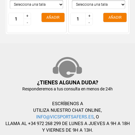
+
+
+
+
AÑADIR
AÑADIR
-
-
-
-
¿TIENES ALGUNA DUDA?
Responderemos a tus consulta en menos de 24h
ESCRÍBENOS A
UTILIZA NUESTRO CHAT ONLINE,
INFO@VICSPORTSAFERS.ES
, O
LLAMA AL +34 972 268 299 DE LUNES A JUEVES A 9H A 18H
Y VIERNES DE 9H A 13H.