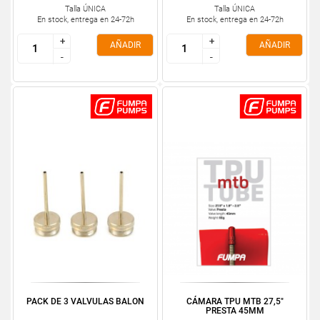
Talla ÚNICA
Talla ÚNICA
En stock, entrega en 24-72h
En stock, entrega en 24-72h
+
+
+
+
AÑADIR
AÑADIR
-
-
-
-
PACK DE 3 VALVULAS BALON
CÁMARA TPU MTB 27,5"
PRESTA 45MM