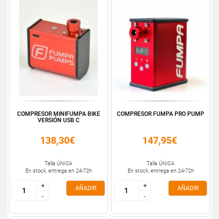
COMPRESOR MINIFUMPA BIKE
COMPRESOR FUMPA PRO PUMP
VERSIÓN USB C
138,30€
147,95€
Talla ÚNICA
Talla ÚNICA
En stock, entrega en 24-72h
En stock, entrega en 24-72h
+
+
+
+
AÑADIR
AÑADIR
-
-
-
-