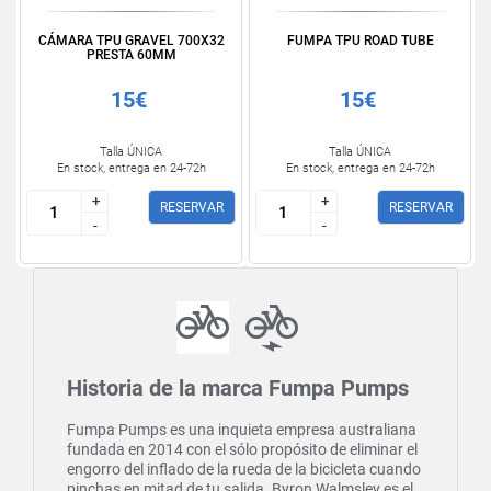
CÁMARA TPU GRAVEL 700X32
FUMPA TPU ROAD TUBE
PRESTA 60MM
15€
15€
Talla ÚNICA
Talla ÚNICA
En stock, entrega en 24-72h
En stock, entrega en 24-72h
+
+
+
+
RESERVAR
RESERVAR
-
-
-
-
Historia de la marca Fumpa Pumps
Fumpa Pumps es una inquieta empresa australiana
fundada en 2014 con el sólo propósito de eliminar el
engorro del inflado de la rueda de la bicicleta cuando
pinchas en mitad de tu salida. Byron Walmsley es el