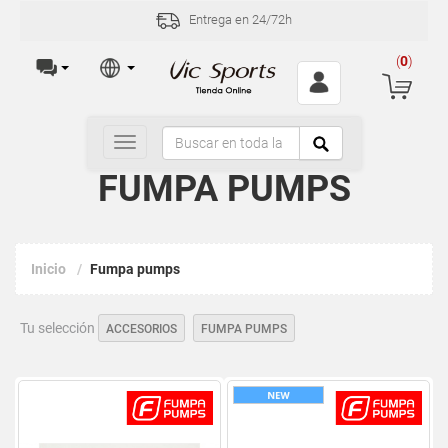
Entrega en 24/72h
Incide
(
0
)
Toggle
navigation
FUMPA PUMPS
Inicio
Fumpa pumps
Tu selección
ACCESORIOS
FUMPA PUMPS