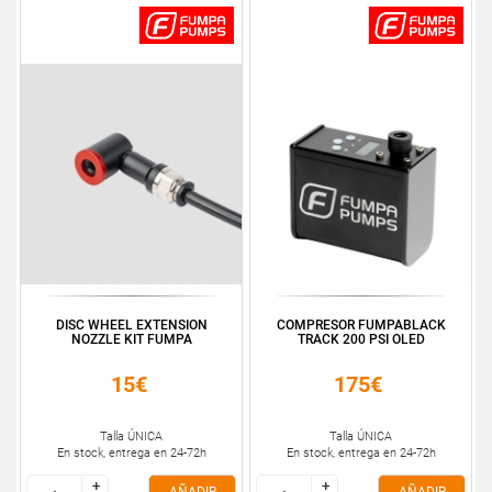
DISC WHEEL EXTENSION
COMPRESOR FUMPABLACK
NOZZLE KIT FUMPA
TRACK 200 PSI OLED
15€
175€
Talla ÚNICA
Talla ÚNICA
En stock, entrega en 24-72h
En stock, entrega en 24-72h
+
+
+
+