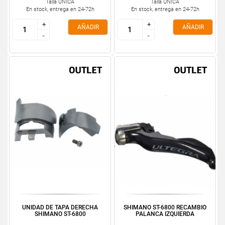
Talla ÚNICA
Talla ÚNICA
En stock, entrega en 24-72h
En stock, entrega en 24-72h
+
+
+
+
AÑADIR
AÑADIR
-
-
-
-
UNIDAD DE TAPA DERECHA
SHIMANO ST-6800 RECAMBIO
SHIMANO ST-6800
PALANCA IZQUIERDA