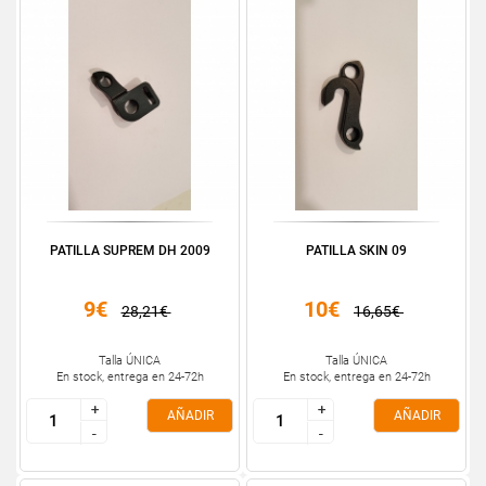
PATILLA SUPREM DH 2009
PATILLA SKIN 09
9€
10€
28,21€
16,65€
Talla ÚNICA
Talla ÚNICA
En stock, entrega en 24-72h
En stock, entrega en 24-72h
+
+
+
+
AÑADIR
AÑADIR
-
-
-
-