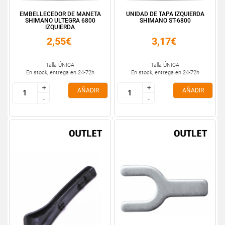
EMBELLECEDOR DE MANETA
UNIDAD DE TAPA IZQUIERDA
SHIMANO ULTEGRA 6800
SHIMANO ST-6800
IZQUIERDA
2,55€
3,17€
Talla ÚNICA
Talla ÚNICA
En stock, entrega en 24-72h
En stock, entrega en 24-72h
+
+
+
+
AÑADIR
AÑADIR
-
-
-
-