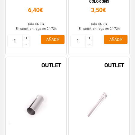
COLOR GRIS
6,40€
3,50€
Talla ÚNICA
Talla ÚNICA
En stock, entrega en 24-72h
En stock, entrega en 24-72h
+
+
+
+
AÑADIR
AÑADIR
-
-
-
-