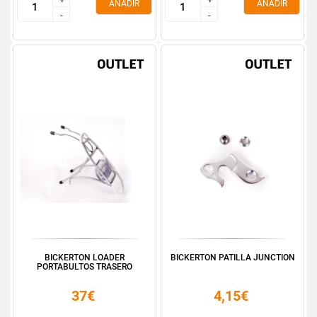
AÑADIR
AÑADIR
-
-
-
-
BICKERTON LOADER
BICKERTON PATILLA JUNCTION
PORTABULTOS TRASERO
37€
4,15€