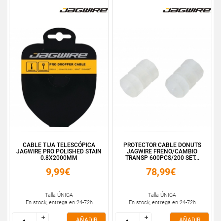
CABLE TIJA TELESCÓPICA
PROTECTOR CABLE DONUTS
JAGWIRE PRO POLISHED STAIN
JAGWIRE FRENO/CAMBIO
0.8X2000MM
TRANSP 600PCS/200 SET...
9,99€
78,99€
Talla ÚNICA
Talla ÚNICA
En stock, entrega en 24-72h
En stock, entrega en 24-72h
+
+
+
+
AÑADIR
AÑADIR