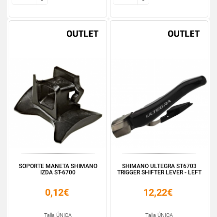
-
-
-
-
SOPORTE MANETA SHIMANO
SHIMANO ULTEGRA ST6703
IZDA ST-6700
TRIGGER SHIFTER LEVER - LEFT
0,12€
12,22€
Talla ÚNICA
Talla ÚNICA