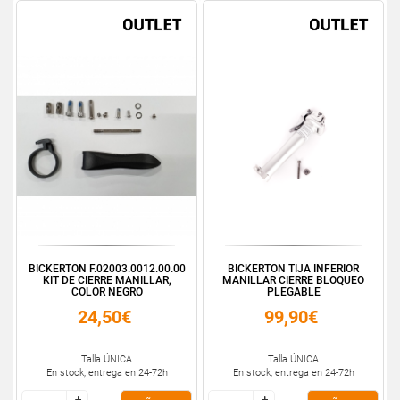
BICKERTON F.02003.0012.00.00
BICKERTON TIJA INFERIOR
KIT DE CIERRE MANILLAR,
MANILLAR CIERRE BLOQUEO
COLOR NEGRO
PLEGABLE
24,50€
99,90€
Talla ÚNICA
Talla ÚNICA
En stock, entrega en 24-72h
En stock, entrega en 24-72h
+
+
+
+