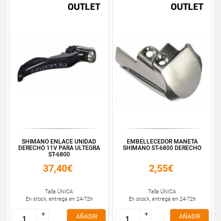
SHIMANO ENLACE UNIDAD
EMBELLECEDOR MANETA
DERECHO 11V PARA ULTEGRA
SHIMANO ST-6800 DERECHO
ST-6800
37,40€
2,55€
Talla ÚNICA
Talla ÚNICA
En stock, entrega en 24-72h
En stock, entrega en 24-72h
+
+
+
+
AÑADIR
AÑADIR