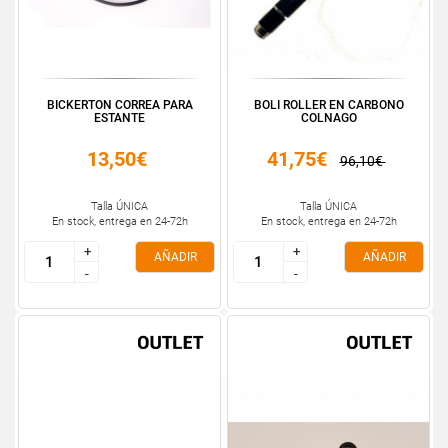
BICKERTON CORREA PARA
BOLI ROLLER EN CARBONO
ESTANTE
COLNAGO
13,50€
41,75€
96,10€
Talla ÚNICA
Talla ÚNICA
En stock, entrega en 24-72h
En stock, entrega en 24-72h
+
+
+
+
AÑADIR
AÑADIR
-
-
-
-