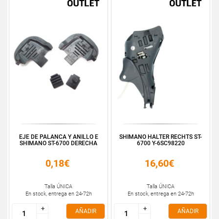
EJE DE PALANCA Y ANILLO E
SHIMANO HALTER RECHTS ST-
SHIMANO ST-6700 DERECHA
6700 Y-6SC98220
0,18€
16,60€
Talla ÚNICA
Talla ÚNICA
En stock, entrega en 24-72h
En stock, entrega en 24-72h
+
+
+
+
AÑADIR
AÑADIR