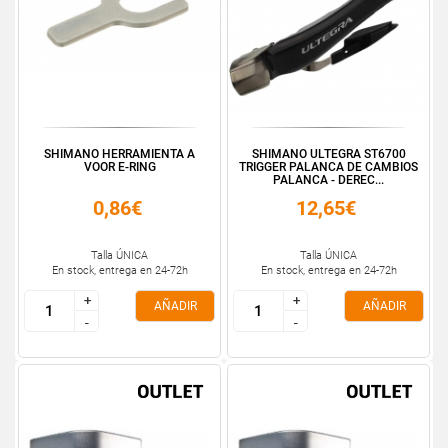
SHIMANO HERRAMIENTA A
SHIMANO ULTEGRA ST6700
VOOR E-RING
TRIGGER PALANCA DE CAMBIOS
PALANCA - DEREC...
0,86€
12,65€
Talla ÚNICA
Talla ÚNICA
En stock, entrega en 24-72h
En stock, entrega en 24-72h
+
+
+
+
AÑADIR
AÑADIR
-
-
-
-