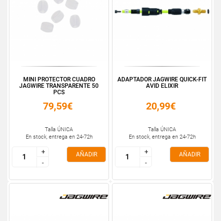
MINI PROTECTOR CUADRO
ADAPTADOR JAGWIRE QUICK-FIT
JAGWIRE TRANSPARENTE 50
AVID ELIXIR
PCS
79,59€
20,99€
Talla ÚNICA
Talla ÚNICA
En stock, entrega en 24-72h
En stock, entrega en 24-72h
+
+
+
+
AÑADIR
AÑADIR
-
-
-
-