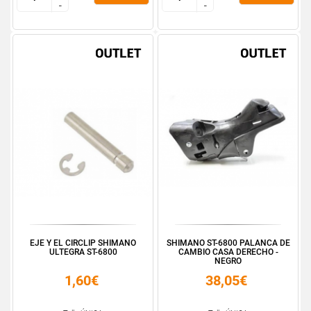
-
-
-
-
EJE Y EL CIRCLIP SHIMANO
SHIMANO ST-6800 PALANCA DE
ULTEGRA ST-6800
CAMBIO CASA DERECHO -
NEGRO
1,60€
38,05€