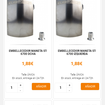
EMBELLECEDOR MANETA ST-
EMBELLECEDOR MANETA ST-
6700 DCHA
6700 IZQUIERDA
1,88€
1,88€
Talla ÚNICA
Talla ÚNICA
En stock, entrega en 24-72h
En stock, entrega en 24-72h
+
+
+
+
AÑADIR
AÑADIR
-
-
-
-