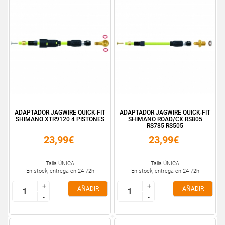
ADAPTADOR JAGWIRE QUICK-FIT
ADAPTADOR JAGWIRE QUICK-FIT
SHIMANO XTR9120 4 PISTONES
SHIMANO ROAD/CX RS805
RS785 RS505
23,99€
23,99€
Talla ÚNICA
Talla ÚNICA
En stock, entrega en 24-72h
En stock, entrega en 24-72h
+
+
+
+
AÑADIR
AÑADIR
-
-
-
-