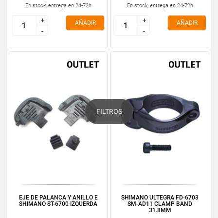
En stock, entrega en 24-72h
En stock, entrega en 24-72h
+
+
+
+
AÑADIR
AÑADIR
-
-
-
-
FILTROS
EJE DE PALANCA Y ANILLO E
SHIMANO ULTEGRA FD-6703
SHIMANO ST-6700 IZQUERDA
SM-AD11 CLAMP BAND
31.8MM