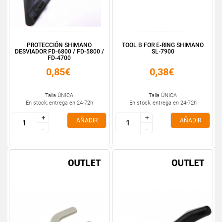
PROTECCIÓN SHIMANO
TOOL B FOR E-RING SHIMANO
DESVIADOR FD-6800 / FD-5800 /
SL-7900
FD-4700
0,85€
0,38€
Talla ÚNICA
Talla ÚNICA
En stock, entrega en 24-72h
En stock, entrega en 24-72h
+
+
+
+
AÑADIR
AÑADIR
-
-
-
-