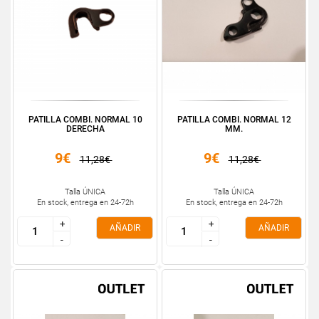
PATILLA COMBI. NORMAL 10
PATILLA COMBI. NORMAL 12
DERECHA
MM.
9€
9€
11,28€
11,28€
Talla ÚNICA
Talla ÚNICA
En stock, entrega en 24-72h
En stock, entrega en 24-72h
+
+
+
+
AÑADIR
AÑADIR
-
-
-
-