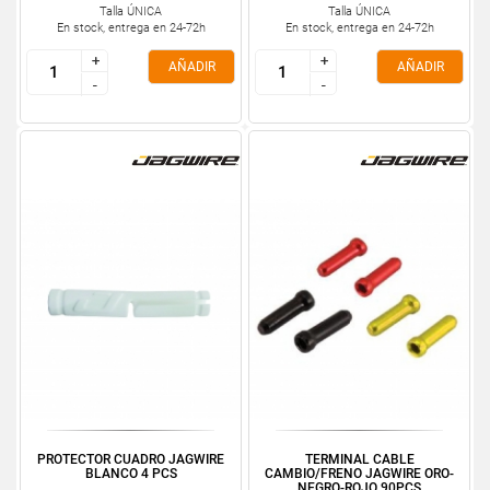
Talla ÚNICA
Talla ÚNICA
En stock, entrega en 24-72h
En stock, entrega en 24-72h
+
+
+
+
AÑADIR
AÑADIR
-
-
-
-
PROTECTOR CUADRO JAGWIRE
TERMINAL CABLE
BLANCO 4 PCS
CAMBIO/FRENO JAGWIRE ORO-
NEGRO-ROJO 90PCS