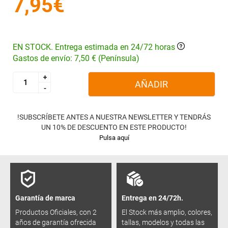
7,95€
EN STOCK. Entrega estimada en 24/72 horas
Gastos de envío: 7,50 € (Península)
+
+
AÑADIR
-
-
!SUBSCRÍBETE ANTES A NUESTRA NEWSLETTER Y TENDRÁS
UN 10% DE DESCUENTO EN ESTE PRODUCTO!
Pulsa aquí
Garantía de marca
Entrega en 24/72h.
Productos Oficiales, con 2
El Stock más amplio, colores,
años de garantía ofrecida
tallas, modelos y todas las