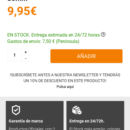
9,95€
EN STOCK. Entrega estimada en 24/72 horas
Gastos de envío: 7,50 € (Península)
+
+
AÑADIR
-
-
!SUBSCRÍBETE ANTES A NUESTRA NEWSLETTER Y TENDRÁS
UN 10% DE DESCUENTO EN ESTE PRODUCTO!
Pulsa aquí
Garantía de marca
Entrega en 24/72h.
Productos Oficiales, con 2
El Stock más amplio, colores,