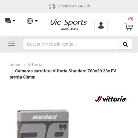
Entrega en 24/72h
(
0
)
Toggle
navigation
Inicio
Vittoria
Cámaras carretera Vittoria Standard 700x20 28c FV
presta 80mm