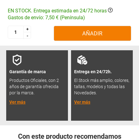
EN STOCK. Entrega estimada en 24/72 horas
Gastos de envío: 7,50 € (Península)
+
+
AÑADIR
-
-
Garantía de marca
Entrega en 24/72h.
Productos Oficiales, con 2
El Stock más amplio, colores,
años de garantía ofrecida
tallas, modelos y todas las
por la marca.
Novedades.
Ver más
Ver más
Con este producto recomendamos