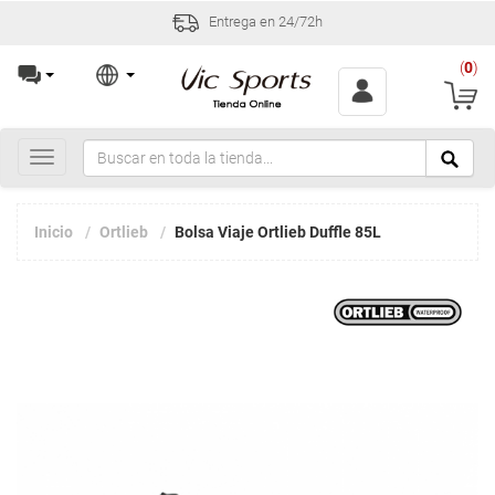
Entrega en 24/72h
(
0
)
Toggle
navigation
Inicio
Ortlieb
Bolsa Viaje Ortlieb Duffle 85L