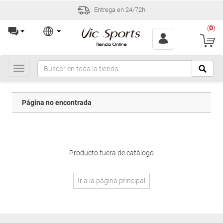
Entrega en 24/72h
(
0
)
Toggle
navigation
Página no encontrada
Producto fuera de catálogo
Ir a la página principal