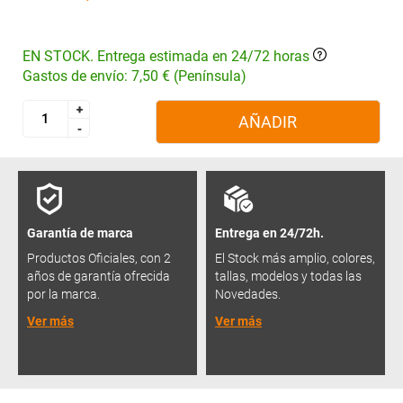
EN STOCK. Entrega estimada en 24/72 horas
Gastos de envío: 7,50 € (Península)
+
+
AÑADIR
-
-
Garantía de marca
Entrega en 24/72h.
Productos Oficiales, con 2
El Stock más amplio, colores,
años de garantía ofrecida
tallas, modelos y todas las
por la marca.
Novedades.
Ver más
Ver más