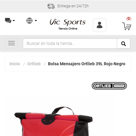
Entrega en 24/72h
(
0
)
Toggle
navigation
Inicio
Ortlieb
Bolsa Mensajero Ortlieb 39L Rojo Negro