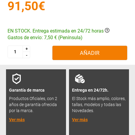
91,50€
EN STOCK. Entrega estimada en 24/72 horas
Gastos de envío: 7,50 € (Península)
+
+
AÑADIR
-
-
Garantía de marca
Entrega en 24/72h.
Productos Oficiales, con 2
El Stock más amplio, colores,
años de garantía ofrecida
tallas, modelos y todas las
por la marca.
Novedades.
Ver más
Ver más