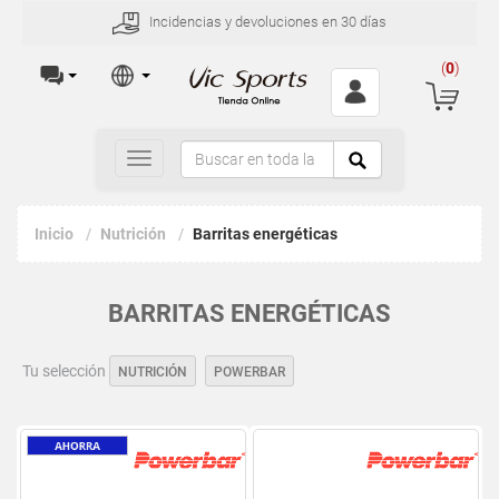
Incidencias y devoluciones en 30 días
(
0
)
Toggle
navigation
Inicio
Nutrición
Barritas energéticas
BARRITAS ENERGÉTICAS
Tu selección
NUTRICIÓN
POWERBAR