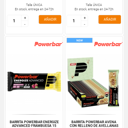
Talla ÚNICA
Talla ÚNICA
En stock, entrega en 24-72h
En stock, entrega en 24-72h
+
+
+
+
AÑADIR
AÑADIR
-
-
-
-
BARRITA POWERBAR ENERGIZE
BARRITA POWERBAR AVENA
ADVANCED FRAMBUESA 15
CON RELLENO DE AVELLANAS