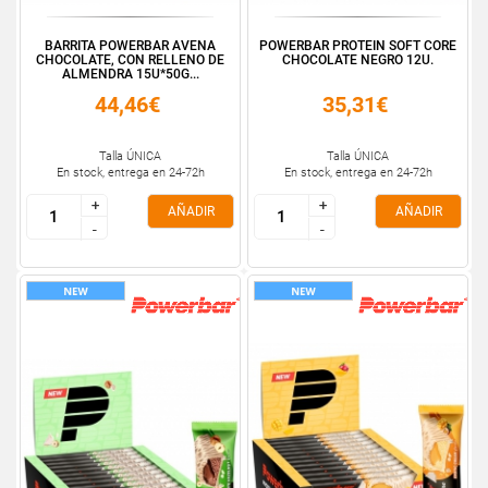
BARRITA POWERBAR AVENA
POWERBAR PROTEIN SOFT CORE
CHOCOLATE, CON RELLENO DE
CHOCOLATE NEGRO 12U.
ALMENDRA 15U*50G...
44,46€
35,31€
Talla ÚNICA
Talla ÚNICA
En stock, entrega en 24-72h
En stock, entrega en 24-72h
+
+
+
+
AÑADIR
AÑADIR
-
-
-
-