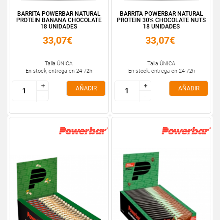
BARRITA POWERBAR NATURAL
BARRITA POWERBAR NATURAL
PROTEIN BANANA CHOCOLATE
PROTEIN 30% CHOCOLATE NUTS
18 UNIDADES
18 UNIDADES
33,07€
33,07€
Talla ÚNICA
Talla ÚNICA
En stock, entrega en 24-72h
En stock, entrega en 24-72h
+
+
+
+
AÑADIR
AÑADIR
-
-
-
-