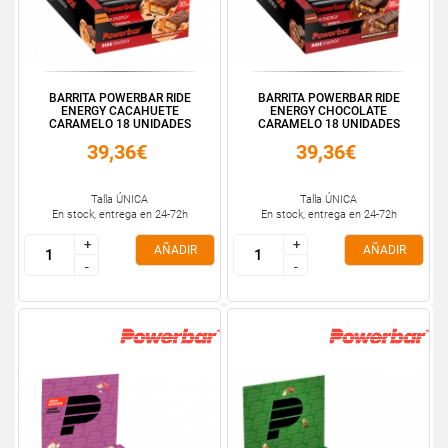
BARRITA POWERBAR RIDE
BARRITA POWERBAR RIDE
ENERGY CACAHUETE
ENERGY CHOCOLATE
CARAMELO 18 UNIDADES
CARAMELO 18 UNIDADES
39,36€
39,36€
Talla ÚNICA
Talla ÚNICA
En stock, entrega en 24-72h
En stock, entrega en 24-72h
+
+
+
+
AÑADIR
AÑADIR
-
-
-
-