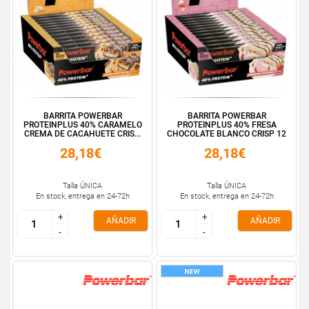
BARRITA POWERBAR
BARRITA POWERBAR
PROTEINPLUS 40% CARAMELO
PROTEINPLUS 40% FRESA
CREMA DE CACAHUETE CRIS...
CHOCOLATE BLANCO CRISP 12
...
28,18€
28,18€
Talla ÚNICA
Talla ÚNICA
En stock, entrega en 24-72h
En stock, entrega en 24-72h
+
+
+
+
AÑADIR
AÑADIR
-
-
-
-