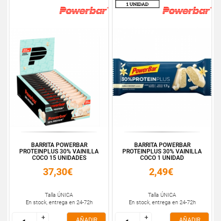
BARRITA POWERBAR
BARRITA POWERBAR
PROTEINPLUS 30% VAINILLA
PROTEINPLUS 30% VAINILLA
COCO 15 UNIDADES
COCO 1 UNIDAD
37,30€
2,49€
Talla ÚNICA
Talla ÚNICA
En stock, entrega en 24-72h
En stock, entrega en 24-72h
+
+
+
+
AÑADIR
AÑADIR