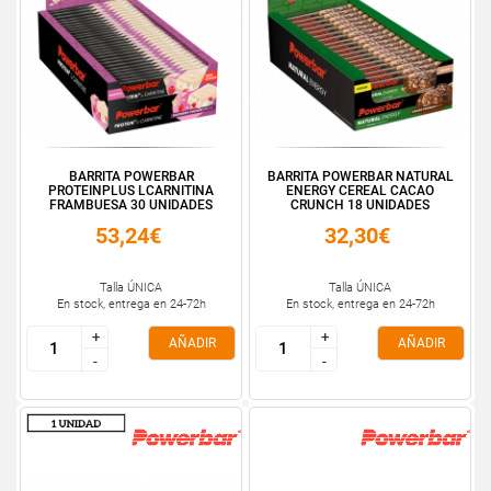
BARRITA POWERBAR
BARRITA POWERBAR NATURAL
PROTEINPLUS LCARNITINA
ENERGY CEREAL CACAO
FRAMBUESA 30 UNIDADES
CRUNCH 18 UNIDADES
53,24€
32,30€
Talla ÚNICA
Talla ÚNICA
En stock, entrega en 24-72h
En stock, entrega en 24-72h
+
+
+
+
AÑADIR
AÑADIR
-
-
-
-