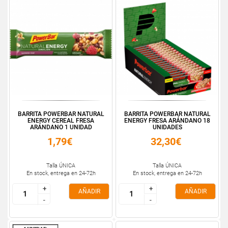
BARRITA POWERBAR NATURAL
BARRITA POWERBAR NATURAL
ENERGY CEREAL FRESA
ENERGY FRESA ARÁNDANO 18
ARÁNDANO 1 UNIDAD
UNIDADES
1,79€
32,30€
Talla ÚNICA
Talla ÚNICA
En stock, entrega en 24-72h
En stock, entrega en 24-72h
+
+
+
+
AÑADIR
AÑADIR
-
-
-
-