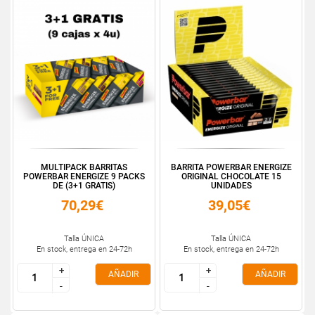
MULTIPACK BARRITAS
BARRITA POWERBAR ENERGIZE
POWERBAR ENERGIZE 9 PACKS
ORIGINAL CHOCOLATE 15
DE (3+1 GRATIS)
UNIDADES
70,29€
39,05€
Talla ÚNICA
Talla ÚNICA
En stock, entrega en 24-72h
En stock, entrega en 24-72h
+
+
+
+
AÑADIR
AÑADIR
-
-
-
-