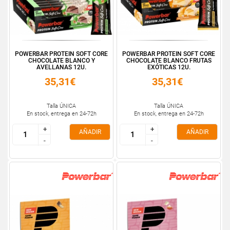
POWERBAR PROTEIN SOFT CORE
POWERBAR PROTEIN SOFT CORE
CHOCOLATE BLANCO Y
CHOCOLATE BLANCO FRUTAS
AVELLANAS 12U.
EXÓTICAS 12U.
35,31€
35,31€
Talla ÚNICA
Talla ÚNICA
En stock, entrega en 24-72h
En stock, entrega en 24-72h
+
+
+
+
AÑADIR
AÑADIR
-
-
-
-