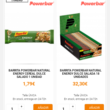
BARRITA POWERBAR NATURAL
BARRITA POWERBAR NATURAL
ENERGY CEREAL DULCE
ENERGY DULCE SALADA 18
SALADO 1 UNIDAD
UNIDADES
1,79€
32,30€
Talla ÚNICA
Talla ÚNICA
En stock, entrega en 24-72h
En stock, entrega en 24-72h
+
+
+
+
AÑADIR
AÑADIR