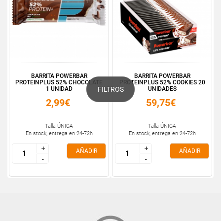
BARRITA POWERBAR
BARRITA POWERBAR
PROTEINPLUS 52% CHOCOLATE
PROTEINPLUS 52% COOKIES 20
1 UNIDAD
UNIDADES
FILTROS
2,99€
59,75€
Talla ÚNICA
Talla ÚNICA
En stock, entrega en 24-72h
En stock, entrega en 24-72h
+
+
+
+
AÑADIR
AÑADIR
-
-
-
-