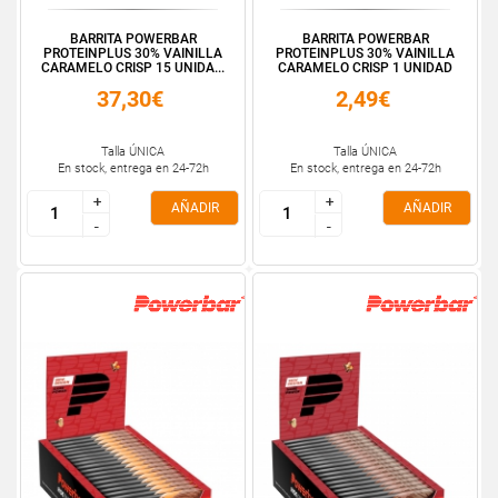
BARRITA POWERBAR
BARRITA POWERBAR
PROTEINPLUS 30% VAINILLA
PROTEINPLUS 30% VAINILLA
CARAMELO CRISP 15 UNIDA...
CARAMELO CRISP 1 UNIDAD
37,30€
2,49€
Talla ÚNICA
Talla ÚNICA
En stock, entrega en 24-72h
En stock, entrega en 24-72h
+
+
+
+
AÑADIR
AÑADIR
-
-
-
-