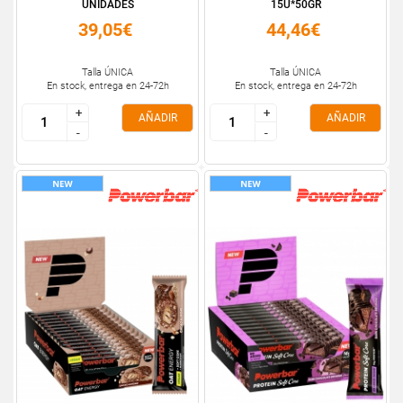
UNIDADES
15U*50GR
39,05€
44,46€
Talla ÚNICA
Talla ÚNICA
En stock, entrega en 24-72h
En stock, entrega en 24-72h
+
+
+
+
AÑADIR
AÑADIR
-
-
-
-