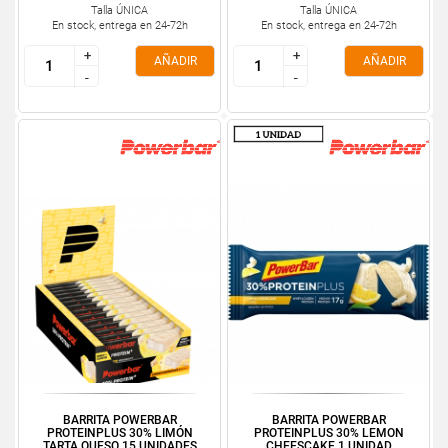
Talla ÚNICA
Talla ÚNICA
En stock, entrega en 24-72h
En stock, entrega en 24-72h
+
+
+
+
AÑADIR
AÑADIR
-
-
-
-
BARRITA POWERBAR
BARRITA POWERBAR
PROTEINPLUS 30% LIMÓN
PROTEINPLUS 30% LEMON
TARTA QUESO 15 UNIDADES
CHEESCAKE 1 UNIDAD