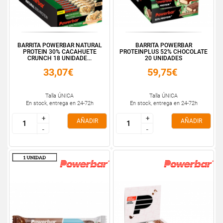
BARRITA POWERBAR NATURAL
BARRITA POWERBAR
PROTEIN 30% CACAHUETE
PROTEINPLUS 52% CHOCOLATE
CRUNCH 18 UNIDADE...
20 UNIDADES
33,07€
59,75€
Talla ÚNICA
Talla ÚNICA
En stock, entrega en 24-72h
En stock, entrega en 24-72h
+
+
+
+
AÑADIR
AÑADIR
-
-
-
-