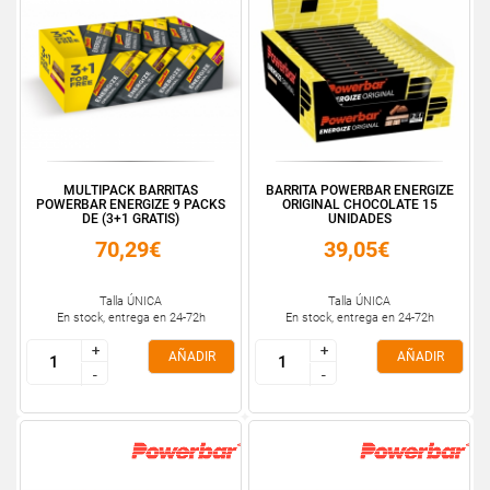
MULTIPACK BARRITAS
BARRITA POWERBAR ENERGIZE
POWERBAR ENERGIZE 9 PACKS
ORIGINAL CHOCOLATE 15
DE (3+1 GRATIS)
UNIDADES
70,29€
39,05€
Talla ÚNICA
Talla ÚNICA
En stock, entrega en 24-72h
En stock, entrega en 24-72h
+
+
+
+
AÑADIR
AÑADIR
-
-
-
-