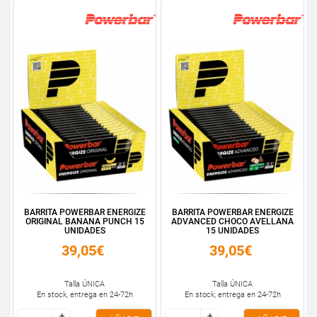
BARRITA POWERBAR ENERGIZE
BARRITA POWERBAR ENERGIZE
ORIGINAL BANANA PUNCH 15
ADVANCED CHOCO AVELLANA
UNIDADES
15 UNIDADES
39,05€
39,05€
Talla ÚNICA
Talla ÚNICA
En stock, entrega en 24-72h
En stock, entrega en 24-72h
+
+
+
+