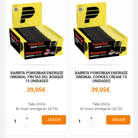
BARRITA POWERBAR ENERGIZE
BARRITA POWERBAR ENERGIZE
ORIGINAL FRUTAS DEL BOSQUE
ORIGINAL COOKIES CREAM 15
15 UNIDADES
UNIDADES
39,05€
39,05€
Talla ÚNICA
Talla ÚNICA
En stock, entrega en 24-72h
En stock, entrega en 24-72h
+
+
+
+
AÑADIR
AÑADIR
-
-
-
-