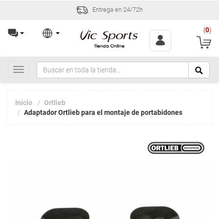
Entrega en 24/72h
(
0
)
Toggle
navigation
Inicio
Ortlieb
Adaptador Ortlieb para el montaje de portabidones