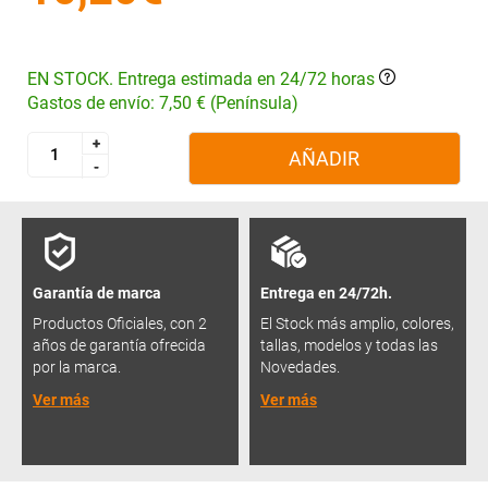
EN STOCK. Entrega estimada en 24/72 horas
Gastos de envío: 7,50 € (Península)
+
+
AÑADIR
-
-
Garantía de marca
Entrega en 24/72h.
Productos Oficiales, con 2
El Stock más amplio, colores,
años de garantía ofrecida
tallas, modelos y todas las
por la marca.
Novedades.
Ver más
Ver más