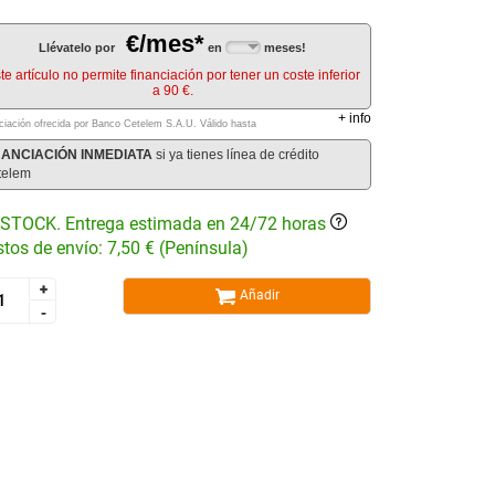
€/mes*
Llévatelo por
en
meses!
te artículo no permite financiación por tener un coste inferior
a 90 €.
+
info
ciación ofrecida por Banco Cetelem S.A.U.
Válido hasta
NANCIACIÓN INMEDIATA
si ya tienes línea de crédito
telem
STOCK. Entrega estimada en 24/72 horas
tos de envío: 7,50 € (Península)
+
+
Añadir
-
-