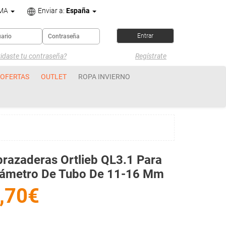
OMA
Enviar a:
España
idaste tu contraseña?
Regístrate
OFERTAS
OUTLET
ROPA INVIERNO
razaderas Ortlieb QL3.1 Para
iámetro De Tubo De 11-16 Mm
,70€