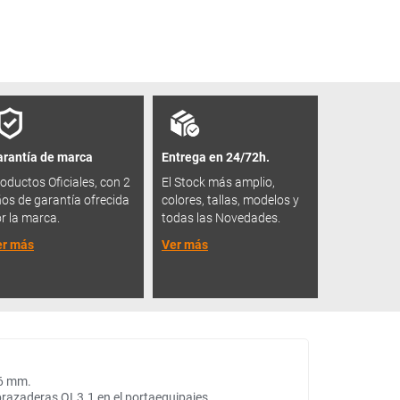
rantía de marca
Entrega en 24/72h.
oductos Oficiales, con 2
El Stock más amplio,
os de garantía ofrecida
colores, tallas, modelos y
r la marca.
todas las Novedades.
er más
Ver más
16 mm.
abrazaderas QL3.1 en el portaequipajes.