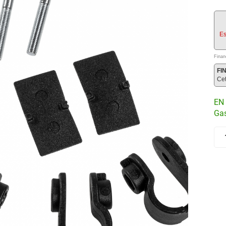
Es
Finan
FI
Ce
EN 
Gas