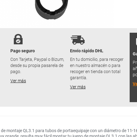
Pago seguro
Envío rápido DHL
Ga
u
Con Tarjeta, Paypal o Bizum,
En tu domicilio, para recoger
Pr
desde su propia pasarela de
en nuestro almacén o para
añ
pago.
recoger en tienda con total
po
garantía.
Ver más
V
Ver más
o de montaje QL3.1 para tubos de portaequipaje con un diámetro de 11-
muy grande, resulta muy fácil montar tu juego de montaje QL3.1 con las 